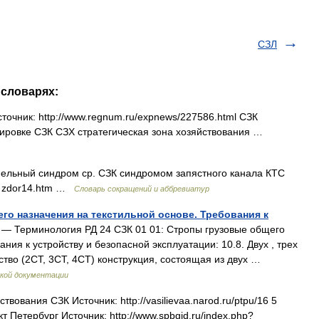
СЗЛ
 словарях:
очник: http://www.regnum.ru/expnews/227586.html СЗК
кировке СЗК СЗХ стратегическая зона хозяйствования …
ельный синдром ср. СЗК синдромом запястного канала КТС
mp zdor14.htm …
Словарь сокращений и аббревиатур
го назначения на текстильной основе. Требования к
— Терминология РД 24 СЗК 01 01: Стропы грузовые общего
ния к устройству и безопасной эксплуатации: 10.8. Двух , трех
ство (2СТ, 3СТ, 4CT) конструкция, состоящая из двух …
кой документации
вования СЗК Источник: http://vasilievaa.narod.ru/ptpu/16 5
 Петербург Источник: http://www.spbgid.ru/index.php?