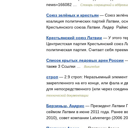
news=166082 …
Словарь сокращений и аббреви
Союз зелёных и крестьян
— Союз зелёных
коалиция политических партий Латвии, осн
Крестьянского союза Латвии. Лидер Рай
Крестьянский союз Латвии
— У этого те
Центристская партия Крестьянский союз Ла
политическая партия. Считает себя пре
Список крытых ледовых арен России
—
также 3 Ссылки …
Википедия
строп
— 2.9 строп: Неразъемный элемент 
закрепленного на его конце, или фала и д
для непосредственного (или через соед
технической документации
Берзиньш, Андрис
— Президент Латвии Пр
сеймом Латвии в июне 2011 года. Ранее в
2010), совет компании Latvenergo (2006 