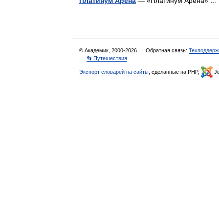
Платинум Арена
— «Платинум Арена» 
© Академик, 2000-2026
Обратная связь:
Техподдерж
👣 Путешествия
Экспорт словарей на сайты
, сделанные на PHP,
Jo