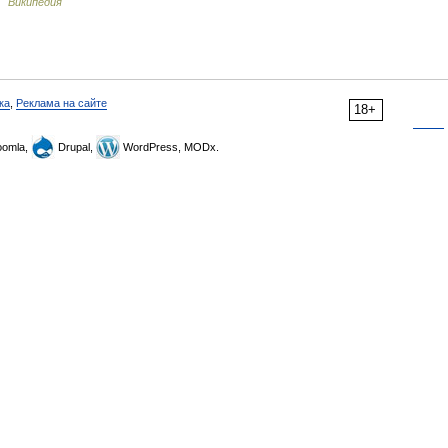
…
Википедия
ка
,
Реклама на сайте
18+
omla,
Drupal,
WordPress, MODx.