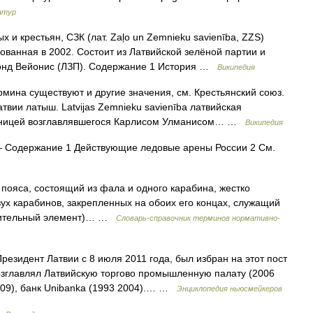
атур
 и крестьян, СЗК (лат. Zaļo un Zemnieku savienība, ZZS)
ованная в 2002. Состоит из Латвийской зелёной партии и
монд Вейонис (ЛЗП). Содержание 1 История …
Википедия
рмина существуют и другие значения, см. Крестьянский союз.
твии латыш. Latvijas Zemnieku savienība латвийская
емницей возглавлявшегося Карлисом Улманисом… …
Википедия
 Содержание 1 Действующие ледовые арены России 2 См.
пояса, состоящий из фала и одного карабина, жестко
вух карабинов, закрепленных на обоих его концах, служащий
инительный элемент)… …
Словарь-справочник терминов нормативно-
езидент Латвии с 8 июля 2011 года, был избран на этот пост
озглавлял Латвийскую торгово промышленную палату (2006
2009), банк Unibanka (1993 2004).… …
Энциклопедия ньюсмейкеров