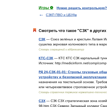
Игры ⚽
Нужно решить контрольную?
СЗКП ПВО и ЦБУАв
Смотреть что такое "СЗК" в других
СЗК
— Союз зелёных и крестьян Латвия Ист
сушилка зерновая колонкового типа в мар
Словарь сокращений и аббревиатур
КТС-СЗК
— КТС КТС СЗК карпальный тунн
Источник: http://medicinform.net/comp/co
РД 24-СЗК-01-01: Стропы грузовые обще
устройству и безопасной эксплуатации
назначения на текстильной основе. Требова
или четырехветвевое строповочное устрой
Словарь-справочник терминов нормативно-техничес
СЗХ
— СЗК СЗХ стратегическая зона хозяйст
98.htm СЗХ Северо Западный холдинг Санкт