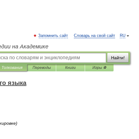
Запомнить сайт
Словарь на свой сайт
RU
едии на Академике
Найти!
Толкования
Переводы
Книги
Игры ⚽
го языка
кировке
)