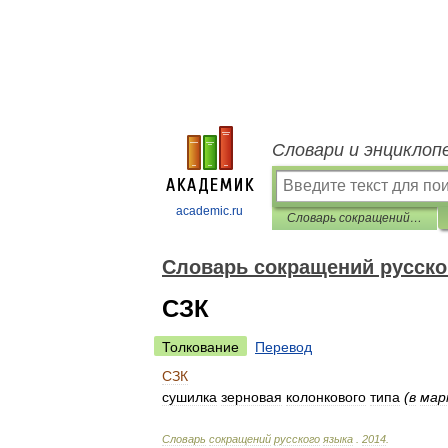
Словари и энциклоп
academic.ru
Словарь сокращений русского языка
Словарь сокращений русско
СЗК
Толкование
Перевод
СЗК
сушилка
зерновая
колонкового
типа
(
в
мар
Словарь
сокращений
русского
языка
.
2014
.